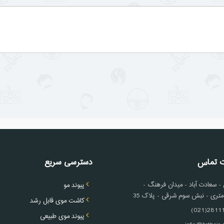
ت تماس
دسترسی سریع
 سعادت آباد - میدان فرهنگ -
پیوند مو
کاشت موی قابل رشد
2811100
پیوند موی طبیعی