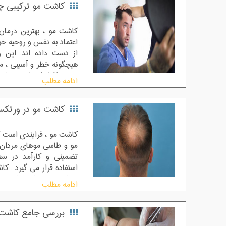
کاشت مو ترکیبی 
کاشت مو ، بهترین درمان
اعتماد به نفس و روحیه خو
از دست داده اند. این 
هیچگونه خطر و آسیبی ، مو
دهد و افراد از رشد موهای 
ادامه مطلب
کلی روند درمانی کاشت
پشت سر و یا پشت گوش ا
کاشت مو در ورتک
فولیکول های آن ها را جد
موی سر افراد می کارند. 
طریق بی حسی موضعی اعم
کاشت مو ، فرایندی است ک
مو و طاسی موهای مردان 
تضمینی و کارآمد در س
استفاده قرار می گیرد . 
ورتکس سر امکان پذیر است
ادامه مطلب
بررسی جامع کاشت مو