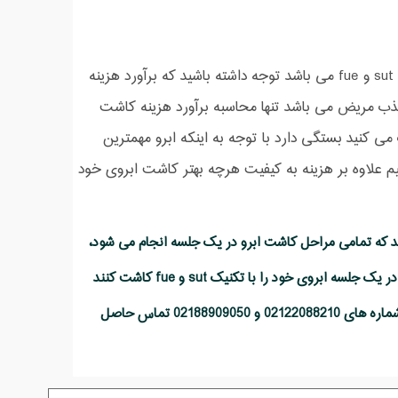
هزینه کاشت ابرو در شیراز به شکل طبیعی بالاتر از هزینه کاشت ابرو به روش sut و fue می باشد توجه داشته باشید که برآورد هزینه
جذب مریض می باشد تنها محاسبه برآورد هزینه کاشت
 کنید بستگی دارد با توجه به اینکه ابرو مهمترین
یم علاوه بر هزینه به کیفیت هرچه بهتر کاشت ابروی خود
نگذار کاشت ابرو به روش sut و fue در ایران می باشد که تمامی مراحل کاشت ابرو در یک جلسه انجام می شود،
عزیزانی که تمایل به انجام کاشت ابرو در شیراز را دارند پیشنهاد می توانند در تهران و در یک جلسه ابروی خود را با تکنیک sut و fue کاشت کنند
همچنین جهت مشاوره آنلاین می توانید با شماره 09122115442 ارسال کرده و یا با شماره های 02122088210 و 02188909050 تماس حاصل