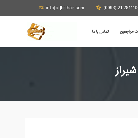
info[at]hrthair.com
(0098) 21 281110
ات مراجعين
تماس با ما
شیراز