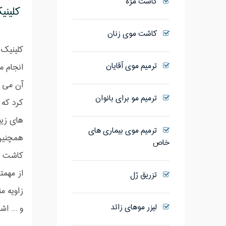
کاشت مژه
کلینیک
کاشت موی زنان
کلینیک
ترمیم موی آقایان
انجام 
آن می ت
ترمیم مو برای بانوان
کرد که 
های زیب
ترمیم موی بیماری های
خاص
کاشت اب
تزریق ژل
زاویه م
لیزر موهای زائد
و ... ا