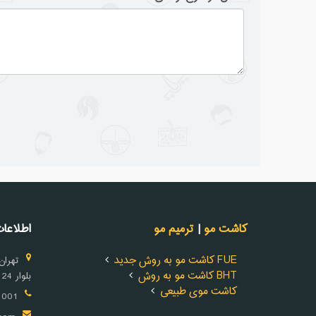
کاشت مو
|
ترمیم مو
اطلاعا
کاشت مو به روش جدید FUE
تهران -
کاشت مو به روش BHT
بلوار 24 متری - نبش سوم شرقی - پلاک 35
کاشت موی طبیعی
1(021)