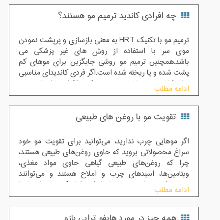
چه افرادی کاندید ترمیم مو هستند؟
ترمیم مو با تکنیک HRT به معنی بازسازی و پرپشت نمودن
موی سر با استفاده از روش های غیر پزشکی می
باشد.همچنین ترمیم مو روشی جایگزین برای موهای کم
پشت شده و یا ریخته شده است.اگر فردی کاندیدای مناسبی
برای کاشت مو نباشد توصیه می ‌کنیم اقدام به انجام ترمیم
ادامه مطلب
مو نماید اما در صورتی که کلیه نیاز های اولیه برای انجام
کاشت کو را دارا است ، بهتر است از روش پیوند مو استفاده
تقویت مو با روغن های طبیعی
نماید.البته پزشکان متخصص مراکز پوست و مو پس از
بررسی های لازم بهترین روش ها را برای افرا انتخاب می
نمایند.
اگر موهایی چرب ندارید، می‌توانید برای تقویت مو خود
سراغ محصولاتی بروید که حاوی روغن‌های طبیعی هستند،
چرا که روغن‌های طبیعی گیاهی حاوی مواد مغذی،
ویتامین‌ها، اسیدهای چرب و املاح هستند و می‌توانند
بخشی از نیازهای موهای شما را برطرف کنند؛ در اینجا ما
ادامه مطلب
سعی کرده‌ایم تمام روغن‌های مفید برای مو را به شما
معرفی کنیم تا باتوجه به نیاز موهای‌تان محصولی را انتخاب
همه چیز در مورد هایفو تراپی بازو
کنید که روغن موردنظر در آن باشد. البته می‌توانید هم