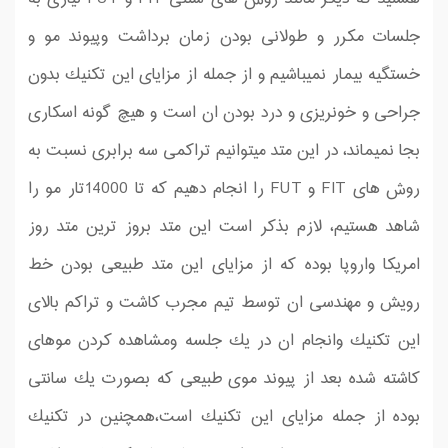
جلسات مكرر و طولانی بودن زمان برداشت وپیوند مو و
خستگیه بیمار نمیباشیم و از جمله از مزایای این تكنیك بدون
جراحی و خونریزی و درد بودن ان است و هیچ گونه اسكاری
بجا نمیماند، در این متد میتوانیم تراكمی سه برابری نسبت به
روش های FIT و FUT را انجام دهیم كه تا 14000تار مو را
شاهد هستیم، لازم بذكر است این متد بروز ترین متد روز
امریكا واروپا بوده كه از مزایای این متد طبیعی بودن خط
رویش و مهندسی ان توسط تیم مجرب كاشت و تراكم بالای
این تكنیك وانجام ان در یك جلسه ومشاهده كردن موهای
كاشته شده بعد از پیوند موی طبیعی كه بصورت یك سانتی
بوده از جمله مزایای این تكنیك است،همچنین در تكنیك