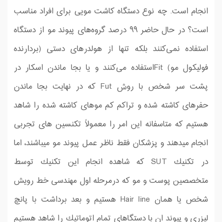
انجام است. چه نوع دستگاه کاشت مویی برای افراد مناسب
است؟ در حال حاضر ۹۹ درصد گروه‌های پیوند مو از دستگاه
استفاده نمی‌کنند بلکه تنها از هولدرهای دستی (بردارنده
فولیکول مو) Fitاستفاده می‌کنند و یا بجا ماندن اسكار در
پشت سر شخص با روش Fut كه در نهایت بجا ماندن
حفرهای كاشته شده و تراكم كم موهای كاشته شده را شاهد
هستیم كه متاسفانه این امر را معمولاً تكنسین های تجربی
انجام میدهند و پزشكان فقط ناظر عمل پیوند مو میباشند، اما
در تكنیك SUT كه شاهده انجام این تكنیك توسط
متخصصین پوست و مو كه درمرحله اول مهندسی خط رویش
شخص یا همان Hair line هستیم و بعد برداشت با پانچ
لیزری و پیوند ان با دستگاهای تمام اتوماتیك را شاهد هستیم