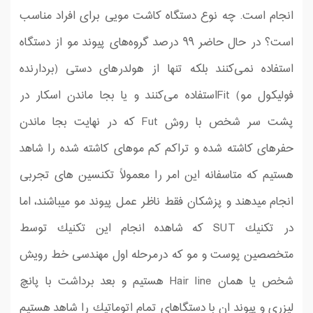
انجام است. چه نوع دستگاه کاشت مویی برای افراد مناسب
است؟ در حال حاضر ۹۹ درصد گروه‌های پیوند مو از دستگاه
استفاده نمی‌کنند بلکه تنها از هولدرهای دستی (بردارنده
فولیکول مو) Fitاستفاده می‌کنند و یا بجا ماندن اسكار در
پشت سر شخص با روش Fut كه در نهایت بجا ماندن
حفرهای كاشته شده و تراكم كم موهای كاشته شده را شاهد
هستیم كه متاسفانه این امر را معمولاً تكنسین های تجربی
انجام میدهند و پزشكان فقط ناظر عمل پیوند مو میباشند، اما
در تكنیك SUT كه شاهده انجام این تكنیك توسط
متخصصین پوست و مو كه درمرحله اول مهندسی خط رویش
شخص یا همان Hair line هستیم و بعد برداشت با پانچ
لیزری و پیوند ان با دستگاهای تمام اتوماتیك را شاهد هستیم