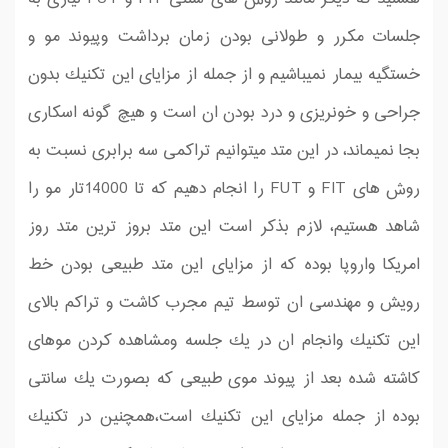
جلسات مكرر و طولانی بودن زمان برداشت وپیوند مو و
خستگیه بیمار نمیباشیم و از جمله از مزایای این تكنیك بدون
جراحی و خونریزی و درد بودن ان است و هیچ گونه اسكاری
بجا نمیماند، در این متد میتوانیم تراكمی سه برابری نسبت به
روش های FIT و FUT را انجام دهیم كه تا 14000تار مو را
شاهد هستیم، لازم بذكر است این متد بروز ترین متد روز
امریكا واروپا بوده كه از مزایای این متد طبیعی بودن خط
رویش و مهندسی ان توسط تیم مجرب كاشت و تراكم بالای
این تكنیك وانجام ان در یك جلسه ومشاهده كردن موهای
كاشته شده بعد از پیوند موی طبیعی كه بصورت یك سانتی
بوده از جمله مزایای این تكنیك است،همچنین در تكنیك