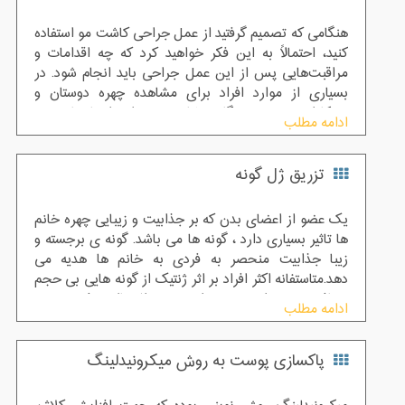
هنگامی که تصمیم گرفتید از عمل جراحی کاشت مو استفاده
کنید، احتمالاً به این فکر خواهید کرد که چه اقدامات و
مراقبت‌هایی پس از این عمل جراحی باید انجام شود. در
بسیاری از موارد افراد برای مشاهده چهره دوستان و
همکاران خود در هنگام مشاهده تغییرات ایجاد شده در
ادامه مطلب
ناحیه سر پس از کاشت مو لحظه شماری می‌کنند. به هر
حال برای رسیدن به این نتایج، لازم است پس از این درمان
تزریق ژل گونه
، به مراقبت‌ ها و توصیه‌ های پس از جراحی به خوبی توجه
شود. در اینجا سعی داریم برخی از مهم ترین نکاتی که باید
در مراقبت بعد از کاشت مو رعایت کرد را بازگو می کنیم.
یک عضو از اعضای بدن که بر جذابیت و زیبایی چهره خانم
ها تاثیر بسیاری دارد ، گونه ها می باشد. گونه ی برجسته و
زیبا جذابیت منحصر به فردی به خانم ها هدیه می
دهد.متاستفانه اکثر افراد بر اثر ژنتیک از گونه هایی بی حجم
و نافرم برخوردارند و عده ایی نیز بر اثر بالاتر رفتن سن و
ادامه مطلب
شل شدن پوست حجم گونه های خود را از دست می دهند
.خوشبختانه با روش تزریق ژل گونه این امکان برای هر
پاکسازی پوست به روش میکرونیدلینگ
خانمی فراهم شد که از داشتن گونه هایی حجیم و خوش
فرم لذت ببرد و داشتن صورتی جذاب را تجربه کند و از این
رو اعتماد به نفس خود را افزایش دهد .