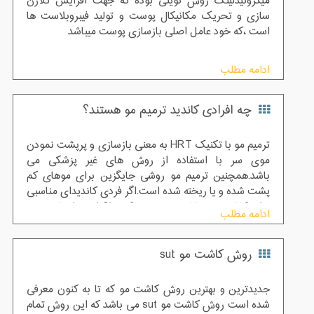
میکرونیدلینگ روش نوینی بوده که جهت افزایش کلاژن
سازی و تحریک مکانیکال پوست و تولید فیبروبلاست ها
است ،که خود عامل اصلی بازسازی پوست میباشد
ادامه مطلب
چه افرادی کاندید ترمیم مو هستند؟
ترمیم مو با تکنیک HRT به معنی بازسازی و پرپشت نمودن
موی سر با استفاده از روش های غیر پزشکی می
باشد.همچنین ترمیم مو روشی جایگزین برای موهای کم
پشت شده و یا ریخته شده است.اگر فردی کاندیدای مناسبی
برای کاشت مو نباشد توصیه می ‌کنیم اقدام به انجام ترمیم
ادامه مطلب
مو نماید اما در صورتی که کلیه نیاز های اولیه برای انجام
کاشت کو را دارا است ، بهتر است از روش پیوند مو استفاده
روش کاشت مو sut
نماید.البته پزشکان متخصص مراکز پوست و مو پس از
بررسی های لازم بهترین روش ها را برای افرا انتخاب می
نمایند.
جدیدترین و بهترین روش کاشت مو که تا به کنون معرفی
شده است روش کاشت مو sut می باشد که این روش تمام