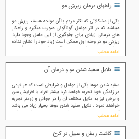
راههای درمان ریزش مو
یکی از مشکلاتی که اکثر مردم با آن مواجه هستند ریزش مو
میباشد که در اثر عوامل گوناگونی صورت میگیرد و راهکار
های درمانی زیادی برای جلوگیری از این عامل وجود دارد.
ریزش مو در وحله اول ممکن است زیاد خود را نشان نداده
و با ریختن چند تار مو صورت گیرد و فرد نسبت به آن بی
ادامه مطلب
توجه باشد اما باید نسبت به پیشگیری آن اقدام نمود و این
مورد را با پزشک مربوطه در جریان گذاشت
دلایل سفید شدن مو و درمان آن
سفید شدن موها یکی از عوامل و شرایطی است که هر فردی
در زندگی خود تجربه خواهد کرد بیشتر افراد با افزایش سن
و برخی نیز به دلایل مختلف آن را در جوانی و زودتر تجربه
خواهند نمود . دلایل سفید شدن موها بسیار زیاد می باشد
که هنوز هم در دست تحقیقات به سر می برد . ما نیز در این
ادامه مطلب
مقاله بنا بر درخواست های مکرر شما عزیزان مطالبی را در
جهت علت سفید شدن موی سر تهیه دیده ایم ، با ما همراه
باشید .
کاشت ریش و سبیل در کرج