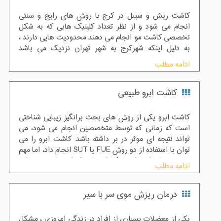
کاشت ریش و سبیل در کرج با روش های رایج و سنتی
انجام می شود و از نظر تعداد کلینیک هایی که به شکل
تخصصی کاشت مو انجام می دهند محدودیت هایی دارند ،
به دلیل اینکه شهرکرج به شهر تهران نزدیک می باشد
پیشنهاد می شود
ادامه مطلب
کاشت ابرو طبیعی
کاشت ابرو یکی از روش های بحث برانگیز زیبایی شناختی
است که زمانی که توسط متخصصین انجام می شود، می
تواند نتیجه ای موثر در بر داشته باشد. کاشت ابرو را می
توان با استفاده از دو روش FUE یا SUT انجام داد، اما مهم
ترین مساله این است که استفاده از این روش مستلزم
ادامه مطلب
تعیین دقیق محل گیرنده های مو که مسیر و زاویه رشد طرح
را مشخص می کند و همچنین طراحی زیبای ابرو است
درمان ریزش موی سر با سیر
بطوری که ابروها کاملا طبیعی جلوه کند و با دیگر اجزای
صورت شخص همخوانی و هارمونی داشته باشد.
یکی از معضلات بسیاری از افراد در زندگی امروزی ، مشکل