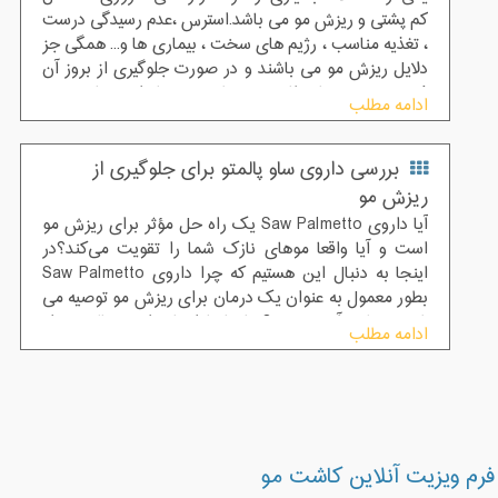
کم پشتی و ریزش مو می باشد.استرس ،عدم رسیدگی درست
، تغذیه مناسب ، رژیم های سخت ، بیماری ها و... همگی جز
دلایل ریزش مو می باشند و در صورت جلوگیری از بروز آن
فرد به مرور دچار طاسی می شود و تنها راه درمان چنین
ادامه مطلب
افرادی کاشت مو یا ترمیم مو خواهد بود.اما روش های
خانگی متعددی برای جلوگیری از ریزش مو وجود دارد که
بررسی داروی ساو پالمتو برای جلوگیری از
امتحان خود را پس داده اند. یکی از این روش ها استفاده از
سیر می باشد.
ریزش مو
آیا داروی Saw Palmetto یک راه حل مؤثر برای ریزش مو
است و آیا واقعا موهای نازک شما را تقویت می‌کند؟در
اینجا به دنبال این هستیم که چرا داروی Saw Palmetto
بطور معمول به عنوان یک درمان برای ریزش مو توصیه می‌
شود و دلیل آن چیست؟ با ما تا انتهای این مقاله همراه
ادامه مطلب
باشید .
فرم ویزیت آنلاین کاشت مو