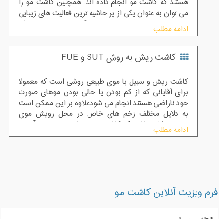
هستند که کاشت مو انجام داده اند. همچنین کاشت مو را
می توان به عنوان یکی از پر حاشیه ترین فعالیت های زیبایی
خواند چرا که به واسطه تبلیغات گسترده برخی از مراکز
ادامه مطلب
کاشت مو باعث شده که انتخاب سخت تر شود.
کاشت ریش به روش SUT و FUE
کاشت ریش و سبیل با موی طبیعی روشی است که معمولا
برای آقایانی که از کم بودن یا خالی بودن موهای صورت
خود ناراضی هستند انجام می شودعلاوه بر این ممکن است
به دلایل مختلف زخم های خاص در محل رویش موی
صورت داشته باشند که کاشت ریش طبیعی در محل آسیب
ادامه مطلب
دیدگی می تواند تنها راه کار دائم برای پر پشت کردن ریش
وسبیل و یا پوشاندن محل آسیب دیدگی صورت
باشد.بنابراین می توان گفت قطعی ترین و طبیعی ترین راه
چنین معضلی در آقایان تا به امروز استفاده از این متد
درمانی است.
فرم ویزیت آنلاین کاشت مو