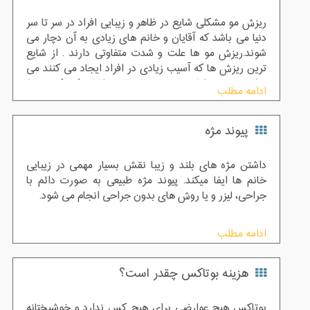
ریزش مو مشکلی شایع در ظاهر و زیبایی افراد در سر تا سر
دنیا می باشد که آقایان و خانم های زیادی به آن دچار می
شوند.ریزش مو ها علت و شدت متفاوتی دارند . از شایع
ترین ریزش ها که آسیب زیادی در افراد ایجاد می کنند می
توان به ریزش ارثی و ریزش های شدید اشاره کرد که توسط
ادامه مطلب
درمان های دارویی و مراقبتی درمان نمی شوند و تا سال
های گذشته هیچگونه درمانی برای این ریزش های شدید
پیوند مژه
وجود نداشت. اما با پیشرفت علم در این روز ها شاهد روشی
عالی برای درمان رشد طبیعی موها می باشیم که کاشت مو
می باشد و با روش های مختلف و تکنیک های متفاوت خود
داشتن مژه های بلند و زیبا نقش بسیار مهمی در زیبایی
منجر به رشد طبیعی موها به صورت دائمی می شود .
خانم ها ایفا میکند. پیوند مژه طبیعی به صورت دائم با
جراحی، لیزر و یا روش های بدون جراحی انجام می شود.
ادامه مطلب
هزینه بوتاکس چقدر است؟
بوتاکس هیچ عوارضی برای هیچ کس ندارد و خوشبختانه