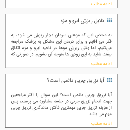
زیبایی می باشد باید در کاشت ابرو نهایت دقت را به عمل
ادامه مطلب
آورد
دلایل ریزش ابرو و مژه
به محض این ‌که موهای سرمان دچار ریزش می ‌شود، به
فکر می ‌افتیم و برای درمان این مشکل به پزشک مراجعه
می‌کنیم، اما وقتی ریزش موها در ناحیه ابرو و مژه اتفاق
بیفتد، شاید به این زودی ‌ها متوجه آن نشویم. در صورتی که
موهای ابرو و مژه نقش بسیار مهمی در زیبایی چهره و
ادامه مطلب
صورت دارد به همین دلیل نباید خیلی صبر کنیم تا ابروها و
مژه ها خالی و کم پشت شود. متاسفانه بسیاری از کسانی که
آیا تزریق چربی دائمی است؟
با این مشکل روبه رو هستند تا زمانی که ابروها و مژه های
شان کم پشت نشده، به فکر مراجعه به پزشک هم نیستند و
خیلی جدی با این مشکل برخورد نمی کنند. البته برخی هم
آیا تزریق چربی دائمی است؟ این سوال را اکثر مراجعین
باور دارند ریزش موهای ناحیه ابرو و مژه ارثی است و در
جهت انجام تزریق چربی در جلسه مشاوره می پرسند، پس
نتیجه فکر می کنند کاری نمی توان برای آن انجام داد در
از هزینه تزریق چربی مهمترین فاکتور ماندگاری تزریق چربی
صورتی که عوامل ژنتیکی و ارثی نقش چندانی در ریزش
مهم می باشد
موهای ابرو و مژه ندارد و موهای این ناحیه به هورمون ها
ادامه مطلب
وابسته نیست.