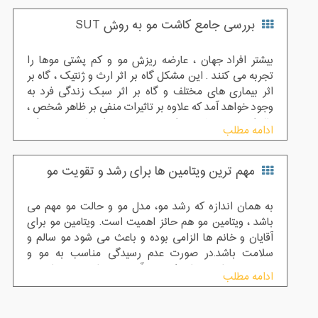
بررسی جامع کاشت مو به روش SUT
بیشتر افراد جهان ، عارضه ریزش مو و کم پشتی موها را
تجربه می کنند . این مشکل گاه بر اثر ارث و ژنتیک ، گاه بر
اثر بیماری های مختلف و گاه بر اثر سبک زندگی فرد به
وجود خواهد آمد که علاوه بر تاثیرات منفی بر ظاهر شخص ،
تاثیرات منفی بیشتری را بر روی روحیه و اعتماد به نفس فرد
ادامه مطلب
قرار می دهد .نکته ایی که وجود دارد این است که کاشت مو
تنها درمان رشد طبیعی موها برای انسان در تمام دنیا می
مهم ترین ویتامین ها برای رشد و تقویت مو
باشد.همه کسانی که تشخیص می دهند دچار ریزش مو
شده اند راه های مختلفی را برای درمان آن امتحان و تجربه
کرده اند.
به همان اندازه که رشد مو، مدل مو و حالت مو مهم می
باشد ، ویتامین مو هم حائز اهمیت است. ویتامین مو برای
آقایان و خانم ها الزامی بوده و باعث می شود مو سالم و
سلامت باشد.در صورت عدم رسیدگی مناسب به مو و
نرسیدن ویتامین های لازم به آن مو دچار ضعیف شدن ،
ادامه مطلب
ریزش و در نهایت طاسی می شود که در این مرحله دیگر
نمی توان برای تقویت موها کاری انجام داد و تنها راه برای
بازگشت موهای از دست رفته ، کاشت مو خواهد بود. در