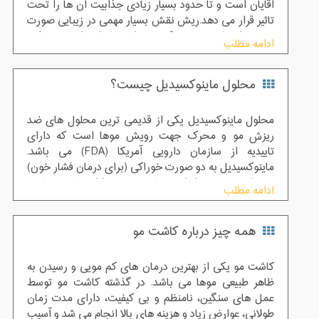
آقایان است و تا حدود بسیار زیادی جذابیت آن ها را تحت
تاثیر قرار می دهد.ریش نقش بسیار مهمی در زیبایی صورت
و حس اعتماد به نفس یک مرد دارد، بنابراین از دست رفتن
ادامه مطلب
ریش ها به هر دلیلی می تواند فرد را دچار افسردگی و
استرس شدیدی کند .تنها روش قطعی بازگشت مو در این
محلول ماینوکسیدیل چیست؟
ناحیه از صورت انجام کاشت ریش می باشد. اما ریش در
مردان به چه دلایلی دچار ریزش و کم پشتی می شود؟
محلول ماینوکسیدیل یکی از قدیمی ترین محلول های ضد
ریزش مو و محرک جهت رویش موها است که دارای
تاییدیه از سازمان دارویی آمریکا (FDA) می باشد.
ماینوکسیدیل به دو صورت خوراکی (برای درمان فشار خون)
و محلول موضعی (برای درمان ریزش مو) استفاده می ‌شود.
ادامه مطلب
از گذشته تاکنون محلول ماینوکسیدیل توسط بسیاری از
پزشکان جهت درمان و جلوگیری از ریزش مو تجویز می
همه چیز درباره کاشت مو
شود.محلول ماینوکسیدیل در درمان الگوی ریزش مو بسیار
موثر می باشد.
کاشت مو یکی از بهترین درمان های کم مویی و رسیدن به
ظاهر طبیعی موها می باشد. در گذشته کاشت مو توسط
عمل های سنگین، نامنظم و بی کیفیت، دارای مدت زمان
طولانی، عوارض زیاد و هزینه های بالا انجام می شد و آسیب