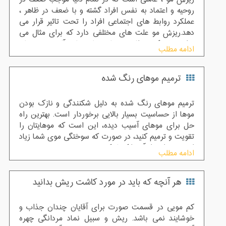
روحیه و اعتماد به نفس افراد گشته و با ضعف در ظاهر ،
عملکرد روابط های اجتماعی افراد را تحت تاثیر قرار می
دهد.ریزش مو علت های مختلفی دارد که برای مثال می
توان به ژنتیک ، وراثت ، بیماری هایی مانند آلوپسی ، درمان
ادامه مطلب
های دارویی و... اشاره کرد . با پیشرفت علم و به وجود آمدن
روش های معتبر امکان بازگشت موهای از دست رفته برای
ترمیم موهای رنگ شده
این افراد فراهم شده است که از میان این روش ها می
توان به کاشت مو ، ترمیم مو و... به عنوان یک روش عالی
برای به دست آوردن مجدد موها اشاره کرد .
ترمیم موهای رنگ شده به دلیل شکنندگی و نازک بودن
موها از حساسیت بسیار بالایی برخوردار است. بهترین راه
حل برای موهای آسیب دیده، این است که موهایتان را
تقویت و ترمیم کنید، در صورت که سوختگی موی شما زیاد
است مقداری از آن را کوتاه کنید
ادامه مطلب
هر آنچه که باید در مورد کاشت ریش بدانید
کم مویی در قسمت صورت برای آقایان چندان جذاب و
خوشایند نمی باشد. ریش و سبیل نماد مردانگی چهره