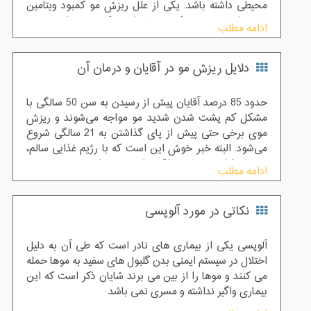
محیطی داشته باشد. یکی از علل ریزش مو کمبود ویتامین
ها، مواد معدنی و مکمل هایی است که بدن برای تقویت
ادامه مطلب
ارتباط فولیکول با پوست سر و ضخیم کردن رشته های مو به
آن ها نیاز دارد. یکی از این مواد اسید امینه گلوتامین است
دلایل ریزش مو در آقایان و درمان آن
که در رشد و تقویت موها تاثیر بسزایی دارد. بنابراین کمبود
گلوتامین می تواند منجر به ریزش مو شود.
حدود 85 درصد آقایان پیش از رسیدن به سن 50 سالگی با
مشکل کم پشت شدن شدید مو مواجه می‌شوند و ریزش
موی برخی حتی پیش از پای گذاشتن به 21 سالگی شروع
می‌شود. البته خبر خوش این است که با رژیم غذایی سالم،
مصرف فراورده‌ های مراقبت از مو و مراجعه به متخصص
ادامه مطلب
می‌توان دوباره موهایی پرپشت داشت.
نکاتی در مورد آلوپسی
آلوپسی یکی از بیماری های نادر است که طی آن به دلیل
اختلال در سیستم ایمنی بدن گلبول های سفید به موها حمله
می کنند و موها را از بین می برند شایان ذکر است که این
بیماری واگیر نداشته و مسری نمی باشد