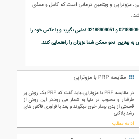
ای بیمارانمان استفاده کنیم. این پکیج شامل PRP، لیزر تراپی، مزوتراپی و ویتامین درمانی است.که کامل و مغذی
د .
همچنین برای استفاده از مشاوره رایگان این مرکز می توانید با شماره تلفن های 02188909050 و 02188909051 تماس بگیرید و یا عکس خود را
مقایسه PRP با مزوتراپی
در مقایسه PRP با مزوتراپی،باید گفت که PRP یک روش پر
طرفدار و محبوب در دنیا به شمار می رود.در این روش از
قسمتی از بدن بیمار خون میگیرند و بعد با فراوری فاکتور های
رشد پلاکتی
ادامه مطلب