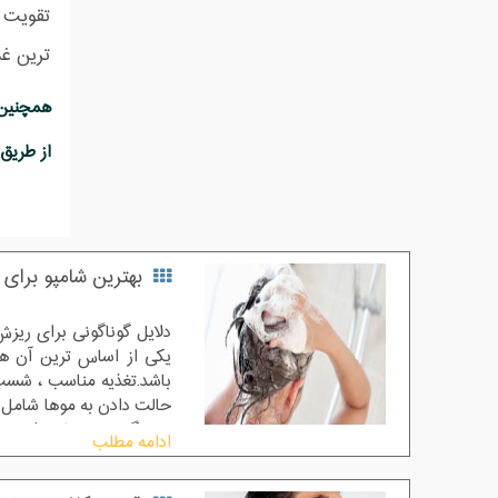
ترین غذ
از طریق تلگرام به شماره 09122115442 ارس
بهترین شامپو برای 
دلایل گوناگونی برای ریز
یکی از اساس ترین آن ها
باشد.تغذیه مناسب ، شس
حالت دادن به موها شامل 
رسیدگی به مسائل فوق به
ادامه مطلب
مرور زمان دچار کم پشتی
طاسی سر به سراع او خواهد