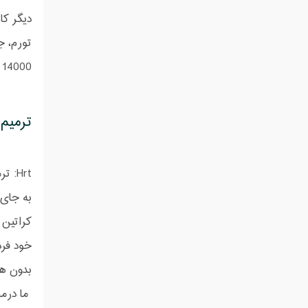
دیگر ک
تورم، ج
14000 تار مو می باشد، یعنی 3 برابر روشهای futوfit است.
ترمیم 
به جای 
کراتین
خود فرد
بدون هرگو