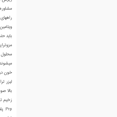
مشاوره 
راههای 
ویتامین
باید ح
مزوتراپ
محلول ت
میشوند(
خون در 
لیزر تر
بالا صو
زخیم تر
Prp: