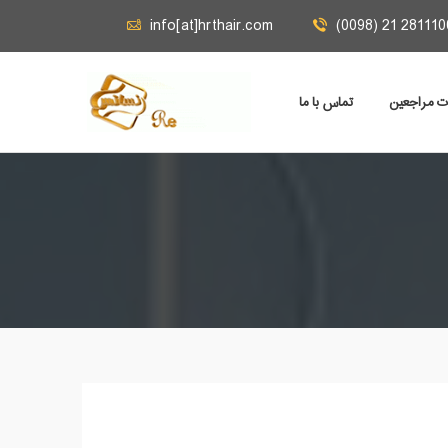
info[at]hrthair.com
(0098) 21 281110
ات مراجعين
تماس با ما