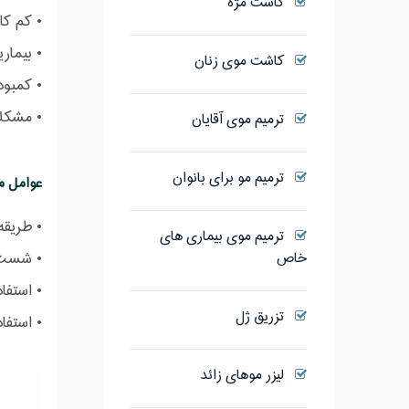
کاشت مژه
•
کم کار
•
بیمار
کاشت موی زنان
•
کمبود
•
مشکلا
ترمیم موی آقایان
ترمیم مو برای بانوان
عوامل م
•
طریقه 
ترمیم موی بیماری های
خاص
•
شست و
•
استفاد
تزریق ژل
•
استفاد
لیزر موهای زائد