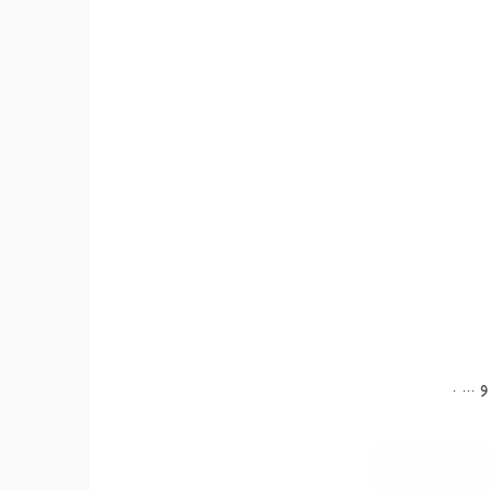
 ... .