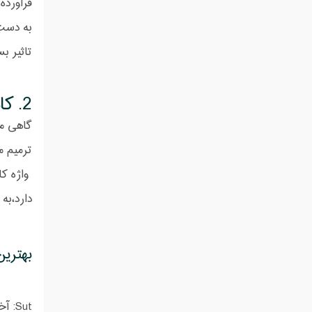
فراورده
به دست 
تاثیر ب
2.
کا
گاهی مو
ترمیم م
واژه کا
دارد،به
بهتری