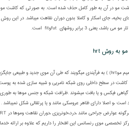
اشت مو در آن به طور کامل حذف شده است. به صورتی که کاشت مو ب
ای بخیه، جای اسکار و کاملا بدون دوران نقاهت میباشد. در این روش
مو به روش hrt
Hrt: ترمیم موhrt) ) به فرآیندی میگویند که طی آن موی جدید و طبی
کاشت در سطح داخلی روی شبکه نامریی و شبیه سازی شده به پوست س
 گیاهی فیکس و یا بافت میشوند .ظرافت شبکه و جنس موها به طوری
 است ،و اصلا دارای ظاهر عروسکی مانند و یا پرتقالی شکل نمیباشد . ای
نه عوارض جراحی مانند ،درد،خونریزی ،دوران نقاهت وموها در HRTغیر قابل رشد میباشد .