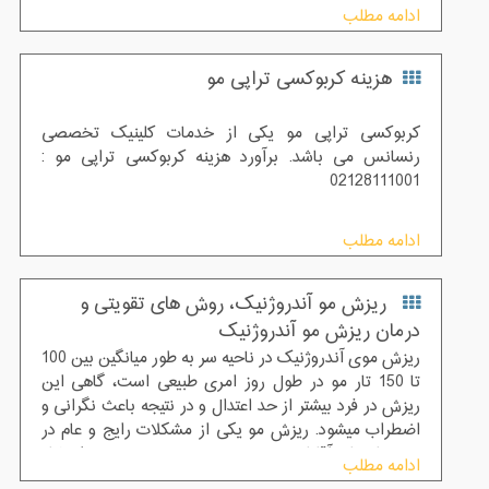
روش هستند.اما سوالی که برای مراجع کنندگان و متقاضیان
ادامه مطلب
این روش به وجود می آید این است که مراقبت های بعد از
کاشت مو به روش SUT چگونه می باشد .
هزینه کربوکسی تراپی مو
کربوکسی تراپی مو یکی از خدمات کلینیک تخصصی
رنسانس می باشد. برآورد هزینه کربوکسی تراپی مو :
02128111001
ادامه مطلب
ریزش مو آندروژنیک، روش های تقویتی و
درمان ریزش مو آندروژنیک
ریزش موی آندروژنیک در ناحیه سر به طور میانگین بین 100
تا 150 تار مو در طول روز امری طبیعی است، گاهی این
ریزش در فرد بیشتر از حد اعتدال و در نتیجه باعث نگرانی و
اضطراب میشود. ریزش مو یکی از مشکلات رایج و عام در
بین خانمها و آقایان بوده و بدون محدودیت سنی و استثناء
ادامه مطلب
میباشد .