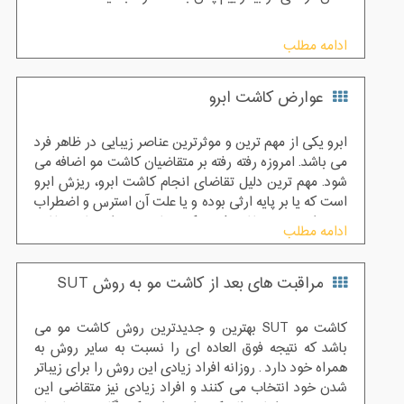
ادامه مطلب
عوارض کاشت ابرو
ابرو یکی از مهم ‌ترین و موثرترین عناصر زیبایی در ظاهر فرد
می‌ باشد. امروزه رفته رفته بر متقاضیان کاشت مو اضافه می
شود. مهم ترین دلیل تقاضای انجام کاشت ابرو،‌ ریزش ابرو
است که یا بر پایه ارثی بوده و یا علت آن استرس و اضطراب
بیش از حد می ‌باشد. فردی که دچار ریزش ابرو شده باشد،
ادامه مطلب
ابتدا سعی بر آن دارد که با درمان‌ های خانگی مانند مالیدن
سیر به ابروها و ... از ریزش بیشتر ابروهای خود جلوگیری
مراقبت های بعد از کاشت مو به روش SUT
کنند، اما پس از نتیجه نگرفتن از بابت این موضوع به
پزشک پوست و مو مراجعه می ‌کنند
کاشت مو SUT بهترین و جدیدترین روش کاشت مو می
باشد که نتیجه فوق العاده ای را نسبت به سایر روش به
همراه خود دارد . روزانه افراد زیادی این روش را برای زیباتر
شدن خود انتخاب می کنند و افراد زیادی نیز متقاضی این