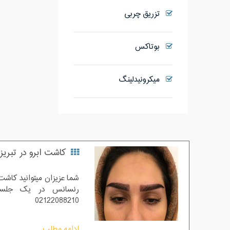
تزریق چربی
بوتاکس
میکرونیدلینگ
کاشت ابرو در تبریز
شما عزیزان میتوانید کاشت 
رنسانس در یک جلسه 
02122088210
ادامه مطلب