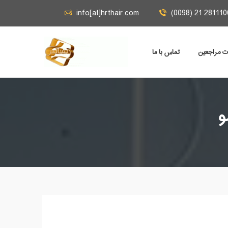
info[at]hrthair.com
(0098) 21 281110
ات مراجعين
تماس با ما