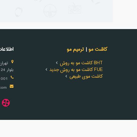
کاشت مو
|
ترمیم مو
اطلاعا
کاشت مو به روش BHT
تهران -
کاشت مو به روش جدید FUE
بلوار 24 متری - نبش سوم شرقی - پلاک 35
کاشت موی طبیعی
1(021)
.com