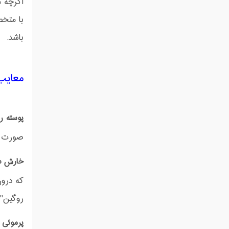
اگرچه م
با متخ
باشد.
معایب
پوسته ر
صورت ب
خارش س
که درون
روگین" 
پرموئی 