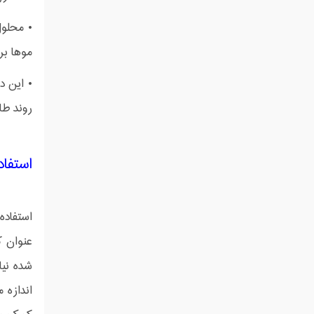
• محلول
موها ب
• این د
روند ط
استفاد
استفاده
شده نی
اندازه 