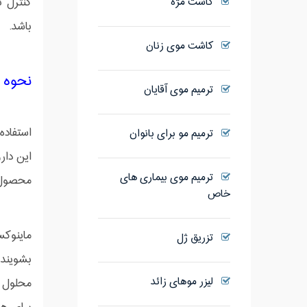
کاشت مژه
باشد.
کاشت موی زنان
نحوه 
ترمیم موی آقایان
ترمیم مو برای بانوان
این دار
ترمیم موی بیماری های
محصول ب
خاص
ماینوکس
تزریق ژل
بشویند
لیزر موهای زائد
محلول 