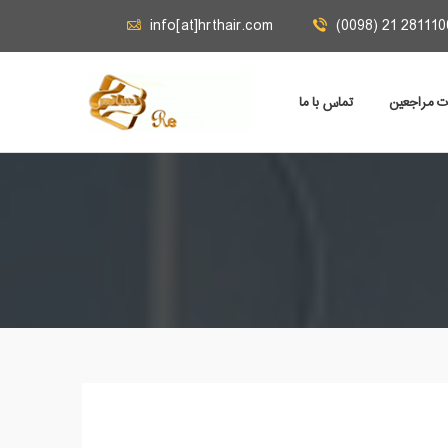
info[at]hrthair.com
(0098) 21 281110
ات مراجعين
تماس با ما