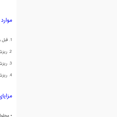
موارد 
1. قبل و بعد از کاشت مو (معمولا برخی از مراکز کاشت مو تجویز می کنند)
2. ریزش موی ارثی هورمونی در آقایان و خانم ها
3. ریزش موی ناشی از محکم کشیدن موهای سر
4. ریزش موی سکه ای
مزایا
• محلول