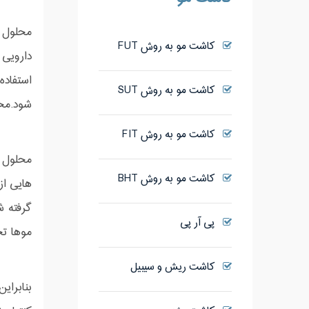
محلول 
کاشت مو به روش FUT
دارویی آمریکا (FDA) می باشد. ماینوکسیدیل به دو صو
استفاد
کاشت مو به روش SUT
شود.محل
کاشت مو به روش FIT
محلول م
کاشت مو به روش BHT
هایی از
گرفته ش
پی آر پی
موها تج
کاشت ریش و سیبیل
بنابرای