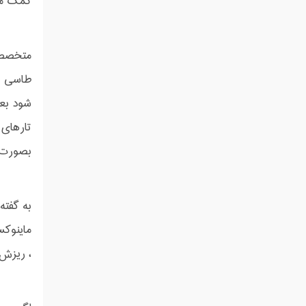
کمک می
متخصصان
شود بعد
تارهای 
بصورت د
به گفته
ماینوکس
، ریزش 