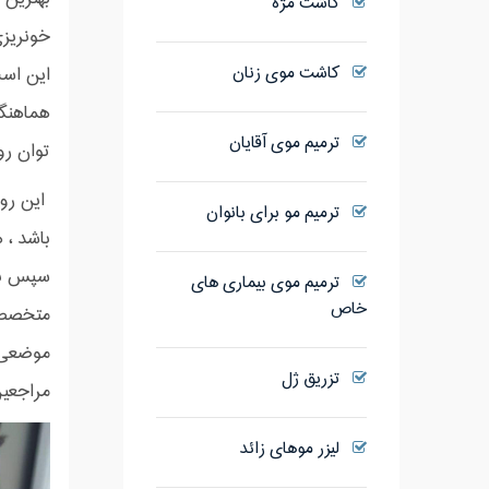
کاشت مژه
خونریزی
کاشت موی زنان
این است
هماهنگی
ترمیم موی آقایان
توان روی 
این روش
ترمیم مو برای بانوان
باشد ، 
سپس با 
ترمیم موی بیماری های
خاص
متخصص ت
موضعی ا
تزریق ژل
مراجعین
لیزر موهای زائد