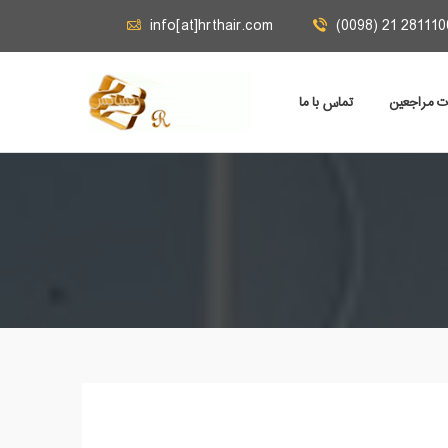
info[at]hrthair.com
(0098) 21 281110
ات مراجعين
تماس با ما