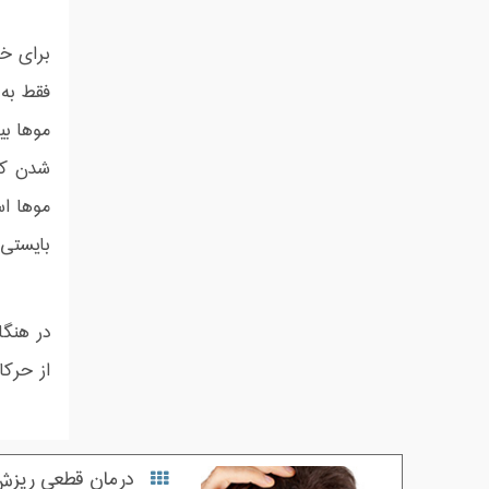
برای خ
فقط به 
موها بی
شدن کام
موها ا
بایستی 
در هنگا
از حرکا
درمان قطعی ریزش 