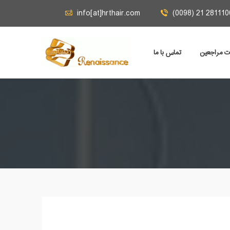
info[at]hrthair.com
(0098) 21 281110
ات مراجعين
تماس با ما