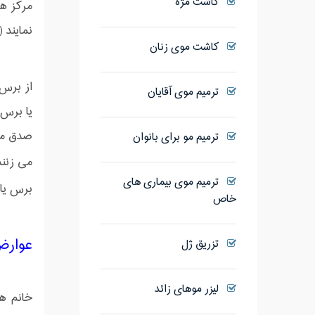
کاشت مژه
مرکز هر
نمایند 
کاشت موی زنان
از برس
ترمیم موی آقایان
یا برس 
صدق می 
ترمیم مو برای بانوان
می زنند
ترمیم موی بیماری های
برس یا 
خاص
عوارض
تزریق ژل
لیزر موهای زائد
خانم ه