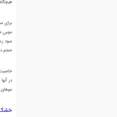
هیچگاه 
برای مد
موس های
سود رس
حجم دهن
خاصیت پ
در آنها
موهای 
خشک 