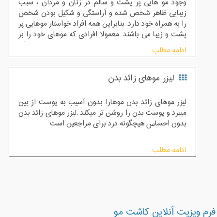
وجود مو هایی پر پشت و سالم در زنان و مردان ، سبب
زیبایی ظاهر شخص شده و آراستگی و شکیل بودن شخص
را به همراه خود دارد. بنابراین همه افراد خواستار موهایی پر
پشت و زیبا می باشند .معمولا افرادی که موهای خود را بر
اثر ریزش مو چه از طریق عوامل محیط و چه از طریق ژنتیک
ادامه مطلب
از دست می دهند دچار بروز مشکلات جدی در روحیه و
اعتماد به نفس خود می شوند که سبب ضعف فرد در ارتباط
لیزر موهای زائد بدن
اجتماعی و شخصی خود خواهد شد . بنابراین بر طبق این
موضوع افرادی که دارای ریزش مو شده اند به دنبال راه
های مختلف برای درمان خود می گردند .
لیزر موهای زائد بدن موهارا بدون آسیب به پوست از بین
میبرد و پوست بدن را روشن تر میکند .لیزر موهای زائد بدن
بدون احساس هیچگونه درد برای مراجعین است
ادامه مطلب
فرم ویزیت آنلاین کاشت مو