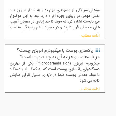
موهای سر یکی از عضوهای مهم بدن به شمار می روند و
نقش مهمی در زیبایی چهره افراد دارد.البته به این موضوع
می بایست اشاره کرد که موها تا حد زیادی در معرض آسیب
های محیطی قرار دارند و در صورت عدم رسیدگی مناسب
فرد دچار ریزش مو و کم پشتی می شود و تنها راه چنین
ادامه مطلب
افرادی در نهایت کاشت مو است.درست است که برای
تقویت مو شامپو، ماسک مو، سرم مو و دیگر محصولات
پاکسازی پوست با میکرودرم ابریژن چست؟
آرایشی وجود دارند اما می توانید بدون هزینه های گران و
در منزل با استفاده از روش های خانگی برای تقویت مو، به
مزایا، معایب و هزینه آن به چه صورت است؟
راحتی موهای خود را تقویت کنید.
میکرودرم ابریژن (microdermabrision) یکی از بهترین
دستگاههای پاکسازی پوست است که به کمک این دستگاه
با مواد معدنی پوست شما در لایه ی بسیار نازکی سایش
داده می شود
ادامه مطلب